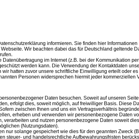
atenschutzerklärung informieren. Sie finden hier Information
 Webseite. Wir beachten dabei das für Deutschlan
d geltende D
rufen.
ie Datenübertragung im Internet (z.B. bei der Kommunikation pe
tte geschützt werden kann. Die Verwendung der Kontaktdaten u
n wir hatten zuvor unsere schriftliche Einwilligung erteilt oder 
genannten Personen widersprechen hiermit jeder kommerziellen
personenbezogener Daten besuchen. Soweit auf unseren Seit
en, erfolgt dies, soweit möglich, auf freiwilliger Basis. Diese 
ofern zwischen Ihnen und uns ein Vertragsverhältnis begründet,
stellen, erheben und verwenden wir personenbezogene Daten vo
en, verarbeiten und nutzen personenbezogene Daten soweit dies e
glichen (Nutzungsdaten).
nur solange gespeichert wie dies für den geannten Zweck (Be
erden steuer- und handelsrechtliche Aufbewahrungsfristen berück